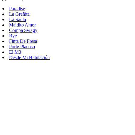
Paradise
La Greñita
La Santa
Maldito Amor
Compa Swagy
Bye
Finta De Fresa
Porte Placoso
El M3
Desde Mi Habitación