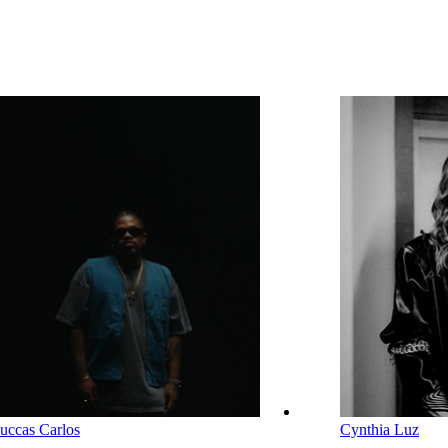
uccas Carlos
Cynthia Luz