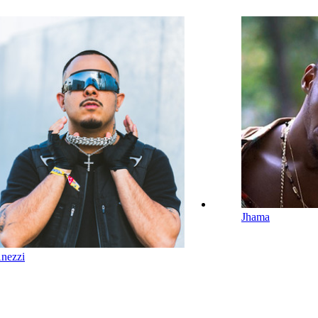
Jhama
nezzi