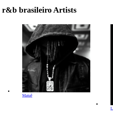
r&b brasileiro Artists
Matuê
L