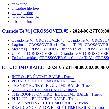
trap-latino
argentine-hip-hop
trap-argentino
bases-de-freestyle
urbano-latino
Cuando Te Vi | CROSSOVER #5
- 2024-06-27T00:0
Cuando Te Vi | CROSSOVER #5 - Cuando Te Vi | CROSSOV
Lágrimas | CROSSOVER #4 - Cuando Te Vi | CROSSOVER #
Mentiras | CROSSOVER #3 - Cuando Te Vi | CROSSOVER #
Un Finde | CROSSOVER #2 - Cuando Te Vi | CROSSOVER #
En La Intimidad | CROSSOVER #1 - Cuando Te Vi | CROSS
EL ÚLTIMO BAILE
- 2024-05-23T00:00:00.000000
INTRO - EL ÚLTIMO BAILE - Trueno
PLO PLO! - EL ÚLTIMO BAILE - Trueno
TRANKY FUNKY - EL ÚLTIMO BAILE - Trueno
NO CAP - EL ÚLTIMO BAILE - Trueno
THE ROOF IS ON FIRE - EL ÚLTIMO BAILE - Trueno
PULL UP! - EL ÚLTIMO BAILE - Trueno
COMO ANTES - EL ÚLTIMO BAILE - Trueno
REAL GANGSTA LOVE - EL ÚLTIMO BAILE - Trueno