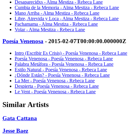
Desaparecidxs - Alma Mestiza - Rebeca Lane
Cumbia de la Memoria - Alma Mestiza - Rebeca Lane
Mano Arriba - Alma Mestiza - Rebeca Lane
Libre, Atrevida y Loca - Alma Mestiza - Rebeca Lane
Pachamama - Alma Mestiza - Rebeca Lane
Volar - Alma Mestiza - Rebeca Lane
Poesía Venenosa
- 2015-02-07T00:00:00.000000Z
Intro (Escribir Es Crisis) - Poesía Venenosa - Rebeca Lane
Poesía Venenosa - Poesía Venenosa - Rebeca Lane
Palabra Metáfora - Poesía Venenosa - Rebeca Lane
Estilo Natural - Poesía Venenosa - Rebeca Lane
¿Dónde Están? - Poesía Venenosa - Rebeca Lane
La Mer - Poesía Venenosa - Rebeca Lane
Despierta - Poesía Venenosa - Rebeca Lane
Le Vent - Poesía Venenosa - Rebeca Lane
Similar Artists
Gata Cattana
Jesse Baez