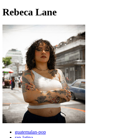
Rebeca Lane
guatemalan-pop
rap-latina