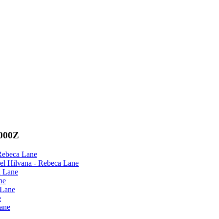
0000Z
 Rebeca Lane
el Hilvana - Rebeca Lane
a Lane
ne
 Lane
e
Lane