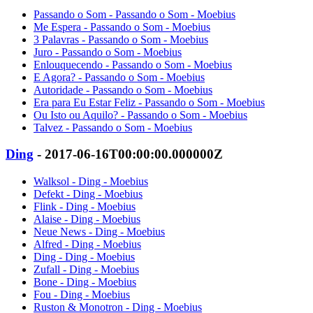
Passando o Som - Passando o Som - Moebius
Me Espera - Passando o Som - Moebius
3 Palavras - Passando o Som - Moebius
Juro - Passando o Som - Moebius
Enlouquecendo - Passando o Som - Moebius
E Agora? - Passando o Som - Moebius
Autoridade - Passando o Som - Moebius
Era para Eu Estar Feliz - Passando o Som - Moebius
Ou Isto ou Aquilo? - Passando o Som - Moebius
Talvez - Passando o Som - Moebius
Ding
- 2017-06-16T00:00:00.000000Z
Walksol - Ding - Moebius
Defekt - Ding - Moebius
Flink - Ding - Moebius
Alaise - Ding - Moebius
Neue News - Ding - Moebius
Alfred - Ding - Moebius
Ding - Ding - Moebius
Zufall - Ding - Moebius
Bone - Ding - Moebius
Fou - Ding - Moebius
Ruston & Monotron - Ding - Moebius