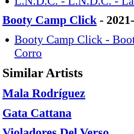
L.N.D.C. - L.N.D.C. - La
Booty Camp Click
- 2021
Booty Camp Click - Boot
Corro
Similar Artists
Mala Rodríguez
Gata Cattana
Violadores Del Verso