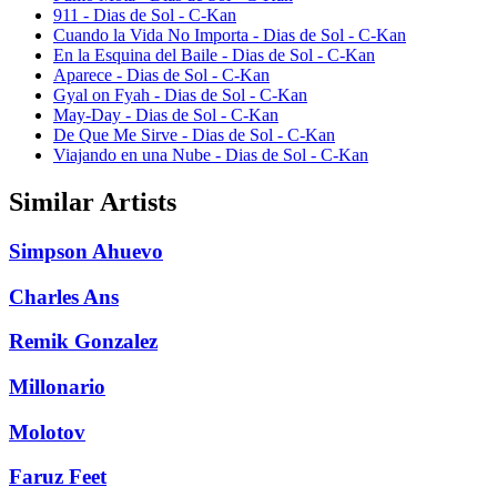
911 - Dias de Sol - C-Kan
Cuando la Vida No Importa - Dias de Sol - C-Kan
En la Esquina del Baile - Dias de Sol - C-Kan
Aparece - Dias de Sol - C-Kan
Gyal on Fyah - Dias de Sol - C-Kan
May-Day - Dias de Sol - C-Kan
De Que Me Sirve - Dias de Sol - C-Kan
Viajando en una Nube - Dias de Sol - C-Kan
Similar Artists
Simpson Ahuevo
Charles Ans
Remik Gonzalez
Millonario
Molotov
Faruz Feet