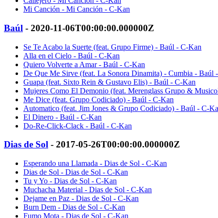
Callejero - Mi Canción - C-Kan
Mi Canción - Mi Canción - C-Kan
Baúl
- 2020-11-06T00:00:00.000000Z
Se Te Acabo la Suerte (feat. Grupo Firme) - Baúl - C-Kan
Alla en el Cielo - Baúl - C-Kan
Quiero Volverte a Amar - Baúl - C-Kan
De Que Me Sirve (feat. La Sonora Dinamita) - Cumbia - Baúl 
Guapa (feat. Sixto Rein & Gustavo Elis) - Baúl - C-Kan
Mujeres Como El Demonio (feat. Merenglass Grupo & Musicol
Me Dice (feat. Grupo Codiciado) - Baúl - C-Kan
Automatico (feat. Jim Jones & Grupo Codiciado) - Baúl - C-K
El Dinero - Baúl - C-Kan
Do-Re-Click-Clack - Baúl - C-Kan
Dias de Sol
- 2017-05-26T00:00:00.000000Z
Esperando una Llamada - Dias de Sol - C-Kan
Dias de Sol - Dias de Sol - C-Kan
Tu y Yo - Dias de Sol - C-Kan
Muchacha Material - Dias de Sol - C-Kan
Dejame en Paz - Dias de Sol - C-Kan
Burn Dem - Dias de Sol - C-Kan
Fumo Mota - Dias de Sol - C-Kan