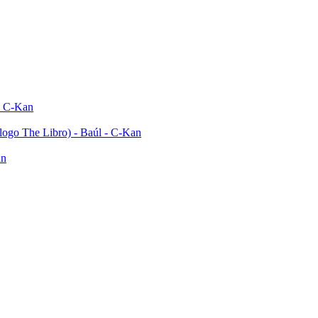
- C-Kan
ogo The Libro) - Baúl - C-Kan
an