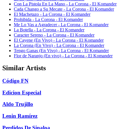
Con La Pistola En La Mano - La Corona - El Komander
Cada Chango a Su Mecate - La Corona - El Komander
El Machetazo - La Corona - El Komander
Prohibida - La Corona - El Komander
Me Lo Vas a Agradecer - La Corona - El Komander
La Botella - La Corona - El Komander
Caracter Sereno - La Corona - El Komander
El Cayene (En Vivo) - La Corona - El Komander
La Corona (En Vivo) - La Corona - El Komander
Tengo Ganas (En Vivo) - La Corona - El Komander
Flor de Naranjo (En vivo) - La Corona - El Komander
Similar Artists
Código FN
Edicion Especial
Aldo Trujillo
Lenin Ramírez
Perdidos De Sinaloa