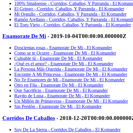
100% Sinaloense - Corridos, Caballos, Y Parranda - El Koman
El Gringo - Corridos, Caballos, Y Parranda - El Komander
Mi Orgullo - Corridos, Caballos, Y Parranda - El Komander
Ramón Arellano - Corridos, Caballos, Y Parranda - El Komand
El Toro Viejo - Corridos, Caballos, Y Parranda - El Komander
Enamorate De Mi
- 2019-10-04T00:00:00.000000Z
Doscientas rosas - Enamorate De Mi - El Komander
Como se te Ocurre - Enamorate De Mi - El Komander
Culpable tú - Enamorate De Mi - El Komander
¿Qué es el amor? - Enamorate De Mi - El Komander
La Persona Más Querida - Enamorate De Mi - El Komander
Encontre A Mi Princessa - Enamorate De Mi - El Komander
No Te Enamores de Mi - Enamorate De Mi - El Komander
Otro en Fila - Enamorate De Mi - El Komander
Que Sacrificio - Enamorate De Mi - El Komander
Rayito de Luna - Enamorate De Mi - El Komander
Un Millón de Primaveras - Enamorate De Mi - El Komander
Sin Perdón - Enamorate De Mi - El Komander
Corridos De Caballos
- 2018-12-20T00:00:00.000000
Soy De La Sierra - Corridos De Caballos - El Komander