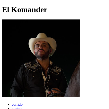
El Komander
corrido
norteno