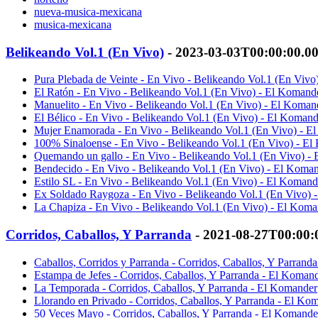
nueva-musica-mexicana
musica-mexicana
Belikeando Vol.1 (En Vivo)
- 2023-03-03T00:00:00.0
Pura Plebada de Veinte - En Vivo - Belikeando Vol.1 (En Vivo
El Ratón - En Vivo - Belikeando Vol.1 (En Vivo) - El Komand
Manuelito - En Vivo - Belikeando Vol.1 (En Vivo) - El Koman
El Bélico - En Vivo - Belikeando Vol.1 (En Vivo) - El Komand
Mujer Enamorada - En Vivo - Belikeando Vol.1 (En Vivo) - E
100% Sinaloense - En Vivo - Belikeando Vol.1 (En Vivo) - E
Quemando un gallo - En Vivo - Belikeando Vol.1 (En Vivo) -
Bendecido - En Vivo - Belikeando Vol.1 (En Vivo) - El Koma
Estilo SL - En Vivo - Belikeando Vol.1 (En Vivo) - El Komand
Ex Soldado Raygoza - En Vivo - Belikeando Vol.1 (En Vivo) 
La Chapiza - En Vivo - Belikeando Vol.1 (En Vivo) - El Koma
Corridos, Caballos, Y Parranda
- 2021-08-27T00:00:
Caballos, Corridos y Parranda - Corridos, Caballos, Y Parrand
Estampa de Jefes - Corridos, Caballos, Y Parranda - El Koman
La Temporada - Corridos, Caballos, Y Parranda - El Komander
Llorando en Privado - Corridos, Caballos, Y Parranda - El Ko
50 Veces Mayo - Corridos, Caballos, Y Parranda - El Komande