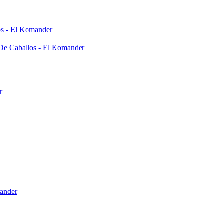
os - El Komander
 De Caballos - El Komander
r
mander