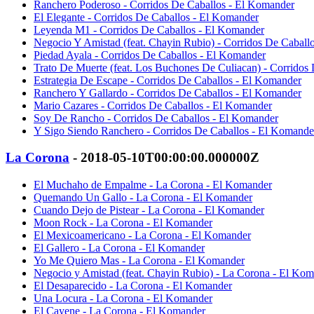
Ranchero Poderoso - Corridos De Caballos - El Komander
El Elegante - Corridos De Caballos - El Komander
Leyenda M1 - Corridos De Caballos - El Komander
Negocio Y Amistad (feat. Chayin Rubio) - Corridos De Caball
Piedad Ayala - Corridos De Caballos - El Komander
Trato De Muerte (feat. Los Buchones De Culiacan) - Corridos
Estrategia De Escape - Corridos De Caballos - El Komander
Ranchero Y Gallardo - Corridos De Caballos - El Komander
Mario Cazares - Corridos De Caballos - El Komander
Soy De Rancho - Corridos De Caballos - El Komander
Y Sigo Siendo Ranchero - Corridos De Caballos - El Komande
La Corona
- 2018-05-10T00:00:00.000000Z
El Muchaho de Empalme - La Corona - El Komander
Quemando Un Gallo - La Corona - El Komander
Cuando Dejo de Pistear - La Corona - El Komander
Moon Rock - La Corona - El Komander
El Mexicoamericano - La Corona - El Komander
El Gallero - La Corona - El Komander
Yo Me Quiero Mas - La Corona - El Komander
Negocio y Amistad (feat. Chayin Rubio) - La Corona - El Ko
El Desaparecido - La Corona - El Komander
Una Locura - La Corona - El Komander
El Cayene - La Corona - El Komander