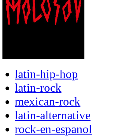
latin-hip-hop
latin-rock
mexican-rock
latin-alternative
rock-en-espanol