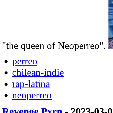
"the queen of Neoperreo".
perreo
chilean-indie
rap-latina
neoperreo
Revenge Pxrn
- 2023-03-