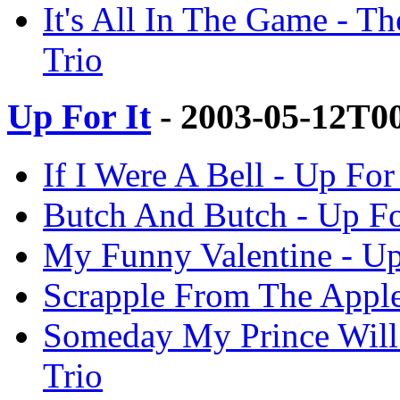
It's All In The Game - Th
Trio
Up For It
- 2003-05-12T0
If I Were A Bell - Up For 
Butch And Butch - Up For 
My Funny Valentine - Up F
Scrapple From The Apple -
Someday My Prince Will C
Trio