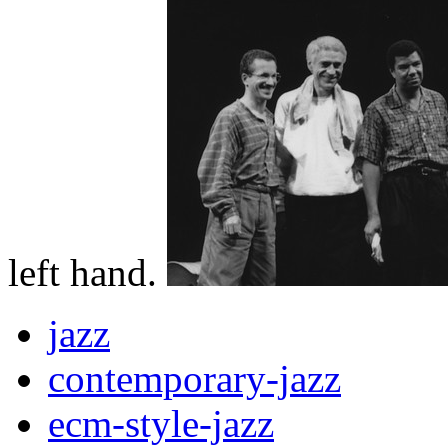
left hand.
jazz
contemporary-jazz
ecm-style-jazz