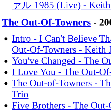
ァル 1985 (Live) - Keith J
The Out-Of-Towners
- 20
Intro - I Can't Believe T
Out-Of-Towners - Keith J
You've Changed - The Out
I Love You - The Out-Of-
The Out-of-Towners - The
Trio
Five Brothers - The Out-