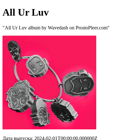
All Ur Luv
"All Ur Luv album by Wavedash on ProstoPleer.com"
Дата выпуска: 2024-02-01T00:00:00.000000Z