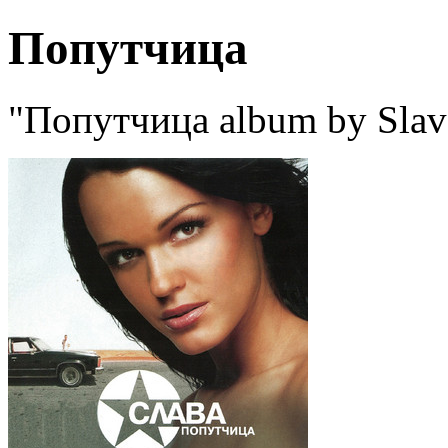
Попутчица
"Попутчица album by Slava