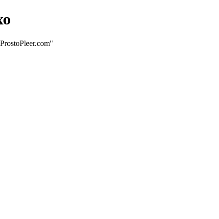
хо
rostoPleer.com"